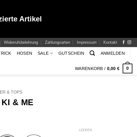
ierte Artikel
Widerrufsbelehrung
Zahlungsarten
Impressum
Kontakt
TRICK
HOSEN
SALE
GUTSCHEIN
ANMELDEN
0
WARENKORB /
0,00
€
DER & TOPS
KI & ME
cher
eller
s
LEEREN
0 €.