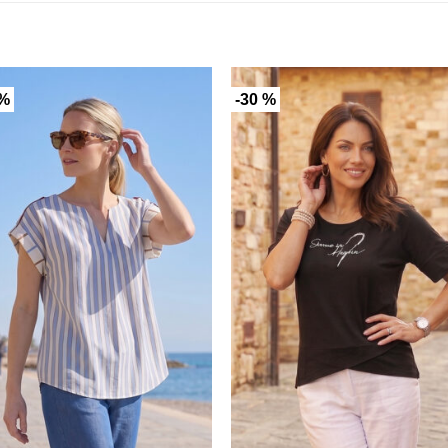
 %
-30 %