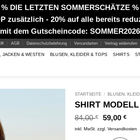
% DIE LETZTEN SOMMERSCHÄTZE %
 zusätzlich - 20% auf alle bereits reduz
mit dem Gutscheincode: SOMMER2026
AGB
Datenschutzbelehrung
Versandarten
Vertrag widerrufen
ER
, JACKEN & WESTEN
BLUSEN, KLEIDER & TOPS
SHIRTS
S
STARTSEITE
/
BLUSEN, KLEI
SHIRT MODELL 
Ursprüngli
Aktu
84,00
59,00
€
€
Preis
Prei
inkl. MwSt.
zzgl.
Versandkosten
war:
ist:
84,00 €
59,0
Alternative: