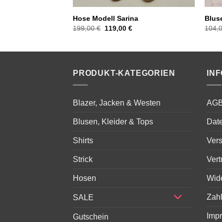
Hose Modell Sarina
Bluse
icher
tueller
Ursprünglicher
Aktueller
199,00
€
119,00
€
104,
eis
Preis
Preis
:
war:
ist:
,00 €.
199,00 €
119,00 €.
PRODUKT-KATEGORIEN
IN
Blazer, Jacken & Westen
AG
Blusen, Kleider & Tops
Dat
Shirts
Ver
Strick
Vert
Hosen
Wid
Zah
SALE
Imp
Gutschein