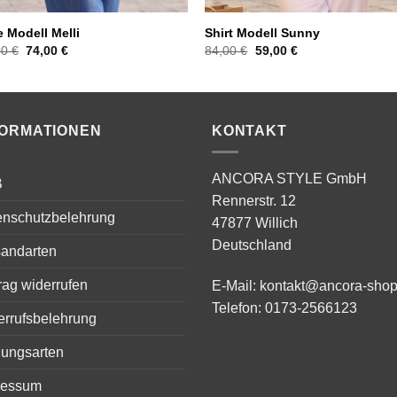
 Modell Melli
Shirt Modell Sunny
Ursprünglicher
Aktueller
Ursprünglicher
Aktueller
00
€
74,00
€
84,00
€
59,00
€
Preis
Preis
Preis
Preis
war:
ist:
war:
ist:
104,00 €
74,00 €.
84,00 €
59,00 €.
FORMATIONEN
KONTAKT
ANCORA STYLE GmbH
B
Rennerstr. 12
enschutzbelehrung
47877 Willich
Deutschland
sandarten
rag widerrufen
E-Mail:
kontakt@ancora-shop
Telefon:
0173-2566123
errufsbelehrung
lungsarten
ressum