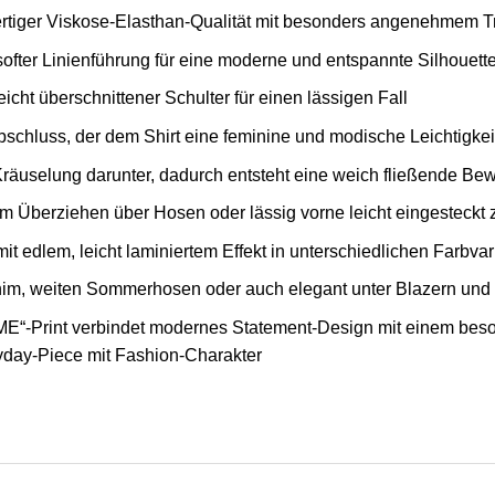
ertiger Viskose-Elasthan-Qualität mit besonders angenehmem T
 softer Linienführung für eine moderne und entspannte Silhouett
icht überschnittener Schulter für einen lässigen Fall
bschluss, der dem Shirt eine feminine und modische Leichtigkeit
 Kräuselung darunter, dadurch entsteht eine weich fließende B
m Überziehen über Hosen oder lässig vorne leicht eingesteckt z
it edlem, leicht laminiertem Effekt in unterschiedlichen Farbva
m, weiten Sommerhosen oder auch elegant unter Blazern und 
 ME“-Print verbindet modernes Statement-Design mit einem bes
ryday-Piece mit Fashion-Charakter