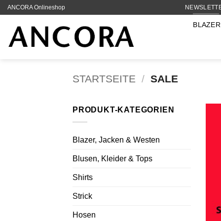
Zum
ANCORA Onlineshop
NEWSLETT
Inhalt
BLAZER
springen
STARTSEITE
/
SALE
PRODUKT-KATEGORIEN
Blazer, Jacken & Westen
Blusen, Kleider & Tops
Shirts
Strick
Hosen