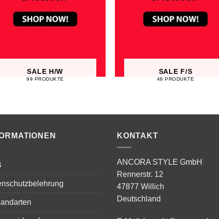
SALE H/W
SALE F/S
99 PRODUKTE
48 PRODUKTE
FORMATIONEN
KONTAKT
ANCORA STYLE GmbH
B
Rennerstr. 12
enschutzbelehrung
47877 Willich
Deutschland
sandarten