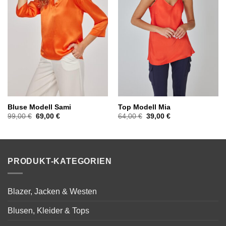
Bluse Modell Sami
Top Modell Mia
Ursprünglicher
Aktueller
Ursprünglicher
Aktueller
99,00
€
69,00
€
64,00
€
39,00
€
Preis
Preis
Preis
Preis
war:
ist:
war:
ist:
99,00 €
69,00 €.
64,00 €
39,00 €.
PRODUKT-KATEGORIEN
Blazer, Jacken & Westen
Blusen, Kleider & Tops