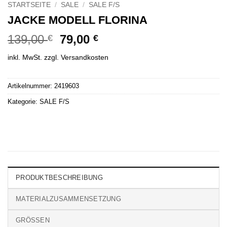
STARTSEITE
/
SALE
/
SALE F/S
JACKE MODELL FLORINA
Ursprünglicher
Aktueller
139,00
79,00
€
€
Preis
Preis
inkl. MwSt.
zzgl.
Versandkosten
war:
ist:
139,00 €
79,00 €.
Artikelnummer:
2419603
Kategorie:
SALE F/S
PRODUKTBESCHREIBUNG
MATERIALZUSAMMENSETZUNG
GRÖSSEN