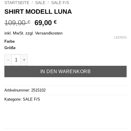
STARTSEITE
/
SALE
/
SALE F/S
SHIRT MODELL LUNA
Ursprünglicher
Aktueller
109,00
69,00
€
€
Preis
Preis
inkl. MwSt.
zzgl.
Versandkosten
war:
ist:
LEEREN
Farbe
109,00 €
69,00 €.
Größe
Shirt Modell Luna Menge
IN DEN WARENKORB
Artikelnummer:
2515102
Kategorie:
SALE F/S