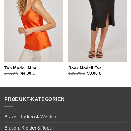
Top Modell Mira
Rock Modell Eva
Ursprünglicher
Aktueller
Ursprünglicher
Aktueller
64,00
€
44,00
€
139,00
€
99,00
€
Preis
Preis
Preis
Preis
war:
ist:
war:
ist:
64,00 €
44,00 €.
139,00 €
99,00 €.
PRODUKT-KATEGORIEN
Blazer, Jacken & Westen
Blusen, Kleider & Tops