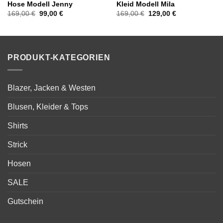
Hose Modell Jenny
Kleid Modell Mila
Ursprünglicher
Aktueller
Ursprünglicher
Aktueller
169,00
€
99,00
€
169,00
€
129,00
€
Preis
Preis
Preis
Preis
war:
ist:
war:
ist:
169,00 €
99,00 €.
169,00 €
129,00 €.
PRODUKT-KATEGORIEN
Blazer, Jacken & Westen
Blusen, Kleider & Tops
Shirts
Strick
Hosen
SALE
Gutschein