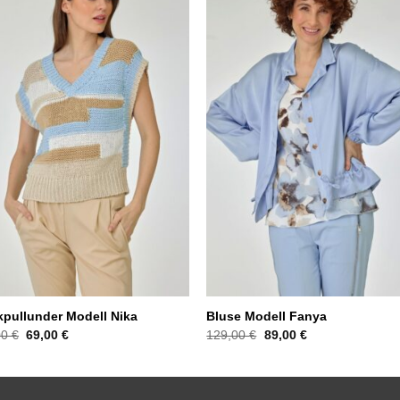
ckpullunder Modell Nika
Bluse Modell Fanya
Ursprünglicher
Aktueller
Ursprünglicher
Aktueller
00
€
69,00
€
129,00
€
89,00
€
Preis
Preis
Preis
Preis
war:
ist:
war:
ist:
129,00 €
69,00 €.
129,00 €
89,00 €.