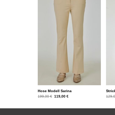
Hose Modell Sarina
Stri
Ursprünglicher
Aktueller
199,00
€
119,00
€
129,
Preis
Preis
war:
ist:
199,00 €
119,00 €.