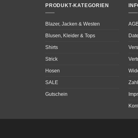
PRODUKT-KATEGORIEN
IN
Blazer, Jacken & Westen
AG
Blusen, Kleider & Tops
Dat
Shirts
Ver
Strick
Vert
Hosen
Wid
SALE
Zah
Gutschein
Imp
Kont