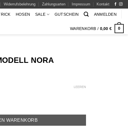
Widerrufsbelehrung
Zahlungsarten
Impressum
Kontakt
TRICK
HOSEN
SALE
GUTSCHEIN
ANMELDEN
0
WARENKORB /
0,00
€
MODELL NORA
icher
ueller
eis
:
LEEREN
,00 €.
DEN WARENKORB