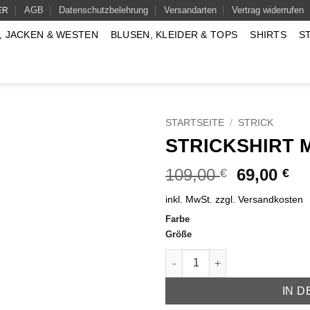
AGB
Datenschutzbelehrung
Versandarten
Vertrag widerrufen
ER
, JACKEN & WESTEN
BLUSEN, KLEIDER & TOPS
SHIRTS
S
STARTSEITE
/
STRICK
STRICKSHIRT 
Ursprüngl
Akt
109,00
69,00
€
€
Preis
Pr
inkl. MwSt.
zzgl.
Versandkosten
war:
ist
Farbe
109,00 €
69
Größe
Strickshirt Modell Nora Menge
IN 