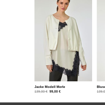
Jacke Modell Merle
Blus
Ursprünglicher
Aktueller
139,00
€
99,00
€
139,
Preis
Preis
war:
ist:
139,00 €
99,00 €.