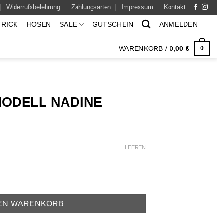
Widerrufsbelehrung
Zahlungsarten
Impressum
Kontakt
TRICK
HOSEN
SALE
GUTSCHEIN
ANMELDEN
0
WARENKORB /
0,00
€
MODELL NADINE
icher
ueller
eis
:
LEEREN
,00 €.
ge
DEN WARENKORB