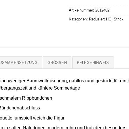
Artikelnummer:
2612402
Kategorien:
Reduziert HG
,
Strick
ZUSAMMENSETZUNG
GRÖSSEN
PFLEGEHINWEIS
 hochwertiger Baumwollmischung, nahtlos rund gestrickt für e
 Übergangszeit und kühlere Sommertage
it schmalem Rippbündchen
t Bündchenabschluss
ouette, umspielt weich die Figur
gn in soften Naturtönen, modern, ruhig und trotzdem besonders