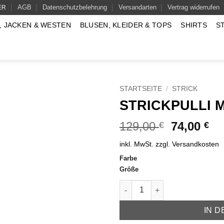
AGB
Datenschutzbelehrung
Versandarten
Vertrag widerrufen
ER
, JACKEN & WESTEN
BLUSEN, KLEIDER & TOPS
SHIRTS
S
STARTSEITE
/
STRICK
STRICKPULLI 
Ursprüngl
Akt
129,00
74,00
€
€
Preis
Pr
inkl. MwSt.
zzgl.
Versandkosten
war:
ist
Farbe
129,00 €
74
Größe
Strickpulli Modell Nadine Men
IN 