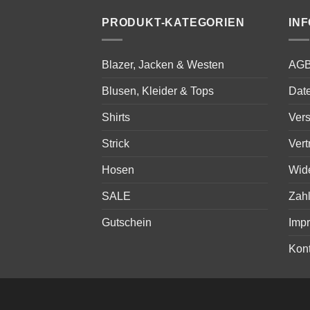
PRODUKT-KATEGORIEN
IN
Blazer, Jacken & Westen
AG
Blusen, Kleider & Tops
Dat
Shirts
Ver
Strick
Vert
Hosen
Wid
SALE
Zah
Gutschein
Imp
Kont