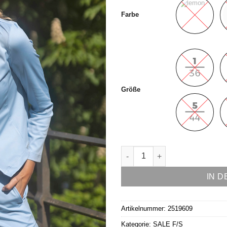
Farbe
Größe
Jacke Modell Lui Menge
IN 
Artikelnummer:
2519609
Kategorie:
SALE F/S