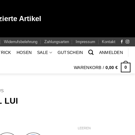
ierte Artikel
Widerrufsbelehrung
Zahlungsarten
Impressum
Kontakt
TRICK
HOSEN
SALE
GUTSCHEIN
ANMELDEN
0
WARENKORB /
0,00
€
/S
 LUI
LEEREN