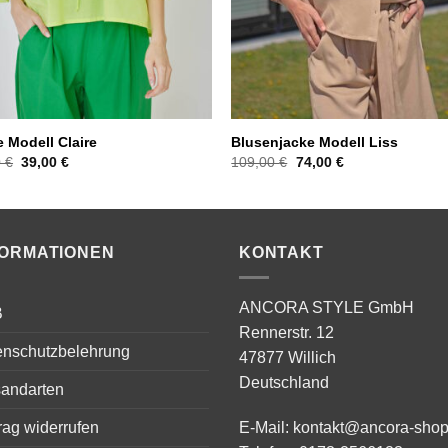
 Modell Claire
Blusenjacke Modell Liss
Ursprünglicher
Aktueller
Ursprünglicher
Aktueller
0
€
39,00
€
109,00
€
74,00
€
Preis
Preis
Preis
Preis
war:
ist:
war:
ist:
84,00 €
39,00 €.
109,00 €
74,00 €.
FORMATIONEN
KONTAKT
ANCORA STYLE GmbH
B
Rennerstr. 12
enschutzbelehrung
47877 Willich
Deutschland
sandarten
rag widerrufen
E-Mail:
kontakt@ancora-shop