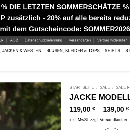
% DIE LETZTEN SOMMERSCHÄTZE %
 zusätzlich - 20% auf alle bereits reduz
mit dem Gutscheincode: SOMMER2026
AGB
Datenschutzbelehrung
Versandarten
Vertrag widerrufen
ER
, JACKEN & WESTEN
BLUSEN, KLEIDER & TOPS
SHIRTS
S
STARTSEITE
/
SALE
/
SALE F
JACKE MODELL
119,00
–
139,00
€
€
inkl. MwSt.
zzgl.
Versandkosten
Alternative: