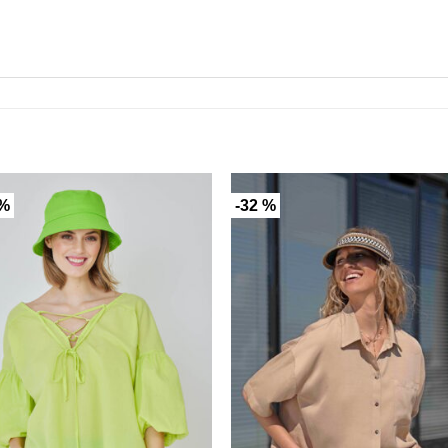
 %
-32 %