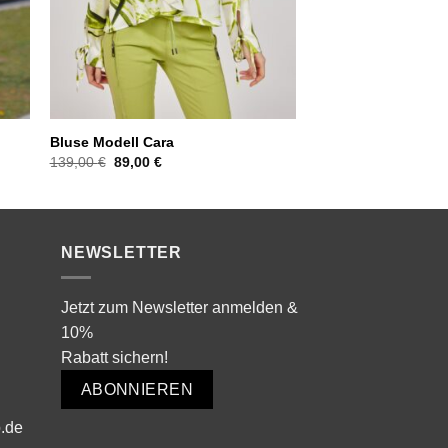
Bluse Modell Cara
Ursprünglicher
Aktueller
139,00
€
89,00
€
Preis
Preis
war:
ist:
139,00 €
89,00 €.
NEWSLETTER
Jetzt zum Newsletter anmelden &
10%
Rabatt sichern!
ABONNIEREN
.de