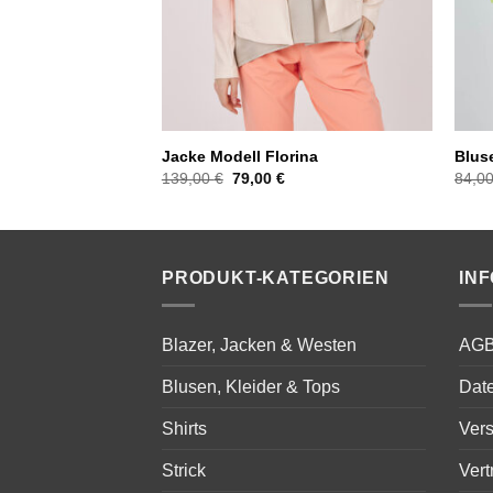
ll Marlies
Jacke Modell Florina
Bluse
licher
Aktueller
Ursprünglicher
Aktueller
€
139,00
€
79,00
€
84,0
Preis
Preis
Preis
ist:
war:
ist:
109,00 €.
139,00 €
79,00 €.
PRODUKT-KATEGORIEN
IN
Blazer, Jacken & Westen
AG
Blusen, Kleider & Tops
Dat
Shirts
Ver
Strick
Vert