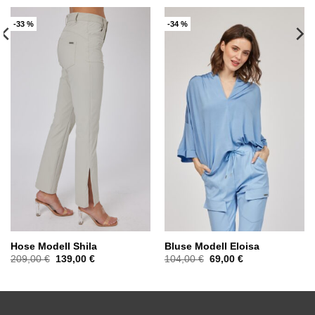
-33 %
-34 %
Hose Modell Shila
Bluse Modell Eloisa
Ursprünglicher
Aktueller
Ursprünglicher
Aktueller
209,00
€
139,00
€
104,00
€
69,00
€
Preis
Preis
Preis
Preis
war:
ist:
war:
ist:
209,00 €
139,00 €.
104,00 €
69,00 €.