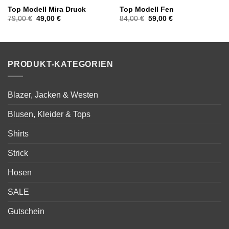
Top Modell Mira Druck
Top Modell Fen
Ursprünglicher
Aktueller
Ursprünglicher
Aktueller
79,00
€
49,00
€
84,00
€
59,00
€
Preis
Preis
Preis
Preis
war:
ist:
war:
ist:
79,00 €
49,00 €.
84,00 €
59,00 €.
PRODUKT-KATEGORIEN
Blazer, Jacken & Westen
Blusen, Kleider & Tops
Shirts
Strick
Hosen
SALE
Gutschein