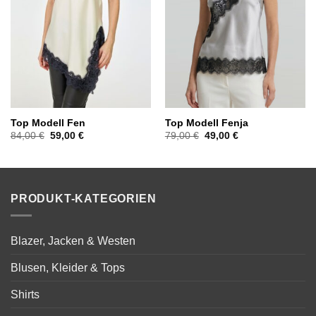
Top Modell Fen
Top Modell Fenja
Ursprünglicher
Aktueller
Ursprünglicher
Aktueller
84,00
€
59,00
€
79,00
€
49,00
€
Preis
Preis
Preis
Preis
war:
ist:
war:
ist:
84,00 €
59,00 €.
79,00 €
49,00 €.
PRODUKT-KATEGORIEN
Blazer, Jacken & Westen
Blusen, Kleider & Tops
Shirts