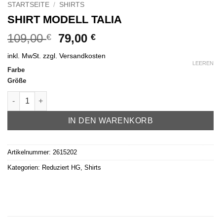
STARTSEITE
/
SHIRTS
SHIRT MODELL TALIA
Ursprünglicher
Aktueller
109,00
79,00
€
€
Preis
Preis
inkl. MwSt.
zzgl.
Versandkosten
war:
ist:
LEEREN
Farbe
109,00 €
79,00 €.
Größe
Shirt Modell Talia Menge
IN DEN WARENKORB
Artikelnummer:
2615202
Kategorien:
Reduziert HG
,
Shirts