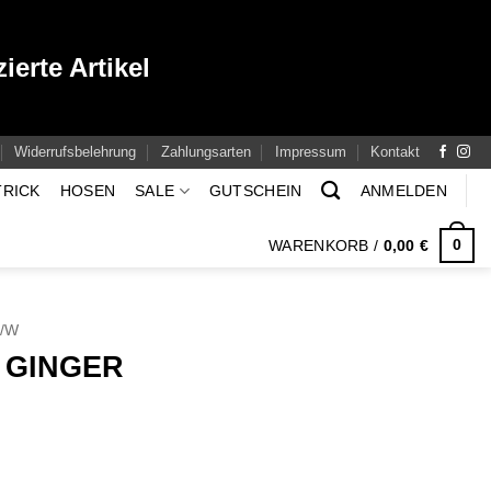
ierte Artikel
Widerrufsbelehrung
Zahlungsarten
Impressum
Kontakt
TRICK
HOSEN
SALE
GUTSCHEIN
ANMELDEN
0
WARENKORB /
0,00
€
H/W
 GINGER
cher
eller
s
0 €.