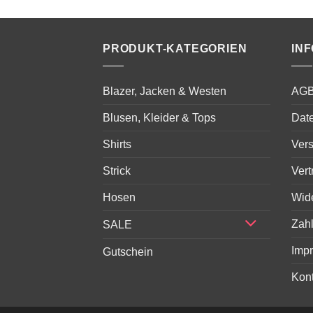
:
war:
ist:
,00 €.
229,00 €
179,00 €.
PRODUKT-KATEGORIEN
IN
Blazer, Jacken & Westen
AG
Blusen, Kleider & Tops
Dat
Shirts
Ver
Strick
Vert
Hosen
Wid
Zah
SALE
Imp
Gutschein
Kont