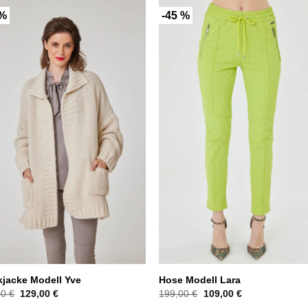
 %
-45 %
kjacke Modell Yve
Hose Modell Lara
Ursprünglicher
Aktueller
Ursprünglicher
Aktueller
00
€
129,00
€
199,00
€
109,00
€
Preis
Preis
Preis
Preis