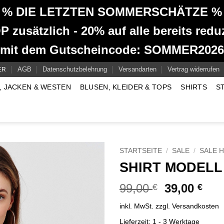
% DIE LETZTEN SOMMERSCHÄTZE %
 zusätzlich - 20% auf alle bereits reduz
mit dem Gutscheincode: SOMMER2026
AGB
Datenschutzbelehrung
Versandarten
Vertrag widerrufen
ER
, JACKEN & WESTEN
BLUSEN, KLEIDER & TOPS
SHIRTS
S
STARTSEITE
/
SALE
/
SALE 
SHIRT MODELL
Ursprüngli
Aktu
99,00
39,00
€
€
Preis
Prei
inkl. MwSt.
zzgl.
Versandkosten
war:
ist:
99,00 €
39,0
Lieferzeit:
1 - 3 Werktage