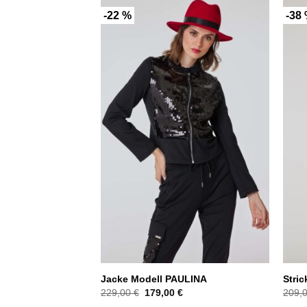
-22 %
-38
l Carolin
Jacke Modell PAULINA
Stric
icher
tueller
Ursprünglicher
Aktueller
229,00
€
179,00
€
209,
eis
Preis
Preis