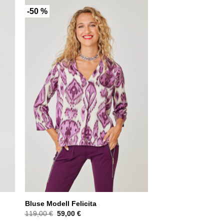
-50 %
Bluse Modell Felicita
Ursprünglicher
Aktueller
119,00
€
59,00
€
Preis
Preis