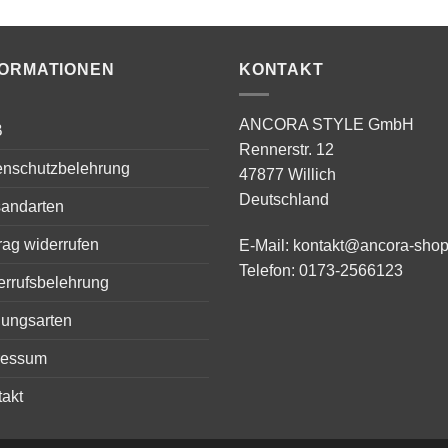
war:
ist:
war:
ist:
209,00 €
129,00 €.
199,00 €
109,00 €.
FORMATIONEN
KONTAKT
ANCORA STYLE GmbH
B
Rennerstr. 12
enschutzbelehrung
47877 Willich
Deutschland
sandarten
rag widerrufen
E-Mail:
kontakt@ancora-shop
Telefon:
0173-2566123
errufsbelehrung
lungsarten
ressum
akt