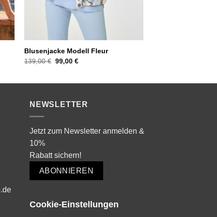
Blusenjacke Modell Fleur
Blazer Modell Andi
Ursprünglicher
Aktueller
139,00
€
99,00
€
139,00
€
Preis
Preis
war:
ist:
139,00 €
99,00 €.
NEWSLETTER
Jetzt zum Newsletter anmelden &
10%
Rabatt sichern!
ABONNIEREN
.de
Cookie-Einstellungen