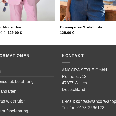
r Modell Isa
Blusenjacke Modell Filo
Ursprünglicher
Aktueller
00
€
129,00
€
129,00
€
Preis
Preis
war:
ist:
199,00 €
129,00 €.
FORMATIONEN
KONTAKT
ANCORA STYLE GmbH
B
Rennerstr. 12
enschutzbelehrung
47877 Willich
Deutschland
sandarten
rag widerrufen
E-Mail:
kontakt@ancora-shop
Telefon:
0173-2566123
errufsbelehrung