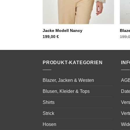
Jacke Modell Nancy
Blaze
199,00
€
199,
PRODUKT-KATEGORIEN
IN
Blazer, Jacken & Westen
AG
Blusen, Kleider & Tops
Dat
Shirts
Ver
Strick
Vert
Hosen
Wid