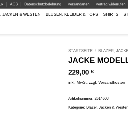
AGB
Datenschutzbelehrung
Versandarten
Vertrag widerrufen
ER
, JACKEN & WESTEN
BLUSEN, KLEIDER & TOPS
SHIRTS
S
STARTSEITE
/
BLAZER, JACK
JACKE MODELL
229,00
€
inkl. MwSt.
zzgl.
Versandkosten
Artikelnummer:
2614603
Kategorie:
Blazer, Jacken & Weste