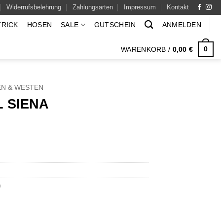
Widerrufsbelehrung
Zahlungsarten
Impressum
Kontakt
TRICK
HOSEN
SALE
GUTSCHEIN
ANMELDEN
0
WARENKORB /
0,00
€
EN & WESTEN
 SIENA
n