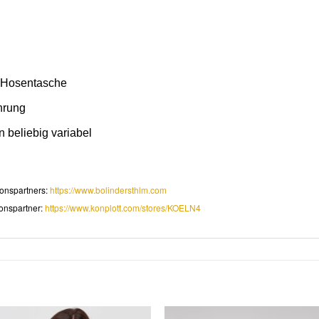
r Hosentasche
hrung
beliebig variabel
onspartners:
https://www.bolindersthlm.com
onspartner:
https://www.konplott.com/stores/KOELN4