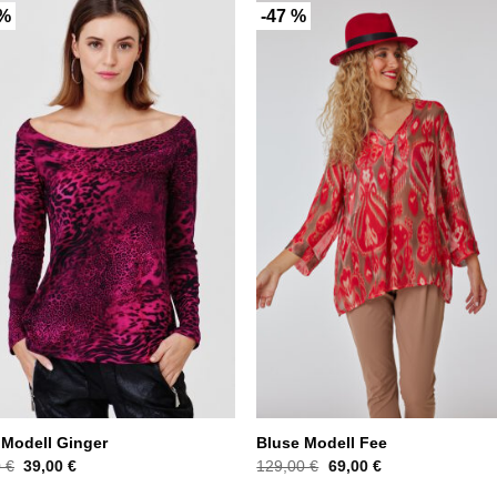
 %
-47 %
 Modell Ginger
Bluse Modell Fee
Ursprünglicher
Aktueller
Ursprünglicher
Aktueller
0
€
39,00
€
129,00
€
69,00
€
Preis
Preis
Preis
Preis
war:
ist:
war:
ist: