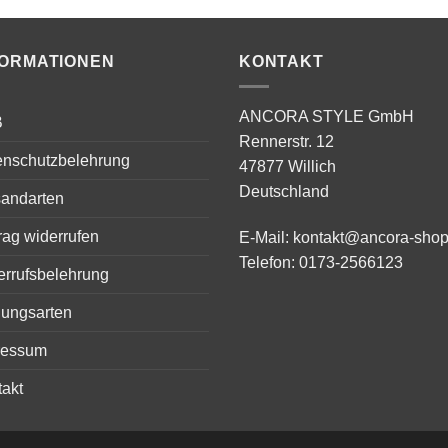
99,00 €
39,00 €.
129,00 €
69,00 €.
FORMATIONEN
KONTAKT
ANCORA STYLE GmbH
B
Rennerstr. 12
enschutzbelehrung
47877 Willich
Deutschland
sandarten
rag widerrufen
E-Mail:
kontakt@ancora-shop
Telefon:
0173-2566123
errufsbelehrung
lungsarten
ressum
akt