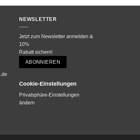
199,00 €
99,00 €.
199,00 €
1
NEWSLETTER
Jetzt zum Newsletter anmelden &
10%
Rabatt sichern!
ABONNIEREN
.de
Cookie-Einstellungen
Privatsphäre-Einstellungen
ändern