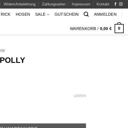
Widerrufsbelehrung
Zahlungsarten
Impressum
Kontakt
TRICK
HOSEN
SALE
GUTSCHEIN
ANMELDEN
0
WARENKORB /
0,00
€
H/W
 POLLY
icher
ktueller
reis
t:
39,00 €.
LEEREN