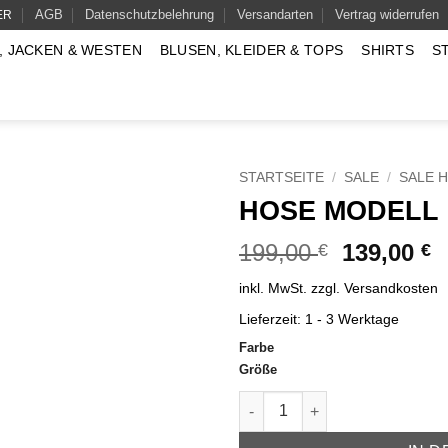
AGB
Datenschutzbelehrung
Versandarten
Vertrag widerrufen
ER
, JACKEN & WESTEN
BLUSEN, KLEIDER & TOPS
SHIRTS
S
STARTSEITE
/
SALE
/
SALE 
HOSE MODELL
Ursprüngl
A
199,00
139,00
€
€
Preis
P
inkl. MwSt.
zzgl.
Versandkosten
war:
is
199,00 €
1
Lieferzeit:
1 - 3 Werktage
Farbe
Größe
Hose Modell Polly Menge