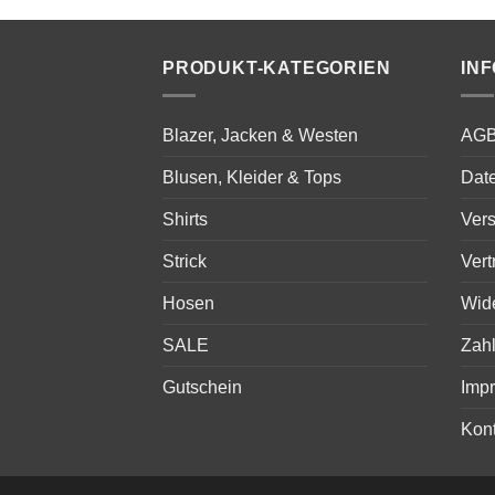
249,00 €
139,00 €.
PRODUKT-KATEGORIEN
IN
Blazer, Jacken & Westen
AG
Blusen, Kleider & Tops
Dat
Shirts
Ver
Strick
Vert
Hosen
Wid
SALE
Zah
Gutschein
Imp
Kont