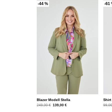
-44 %
-61
Blazer Modell Stella
Shirt
Ursprünglicher
Aktueller
249,00
€
139,00
€
99,0
Preis
Preis
war:
ist: