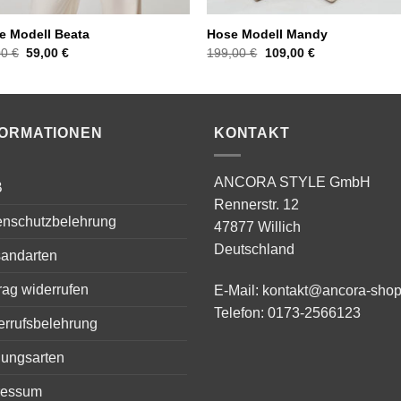
e Modell Beata
Hose Modell Mandy
Ursprünglicher
Aktueller
Ursprünglicher
Aktueller
00
€
59,00
€
199,00
€
109,00
€
Preis
Preis
Preis
Preis
war:
ist:
war:
ist:
109,00 €
59,00 €.
199,00 €
109,00 €.
FORMATIONEN
KONTAKT
ANCORA STYLE GmbH
B
Rennerstr. 12
enschutzbelehrung
47877 Willich
Deutschland
sandarten
rag widerrufen
E-Mail:
kontakt@ancora-shop
Telefon:
0173-2566123
errufsbelehrung
lungsarten
ressum