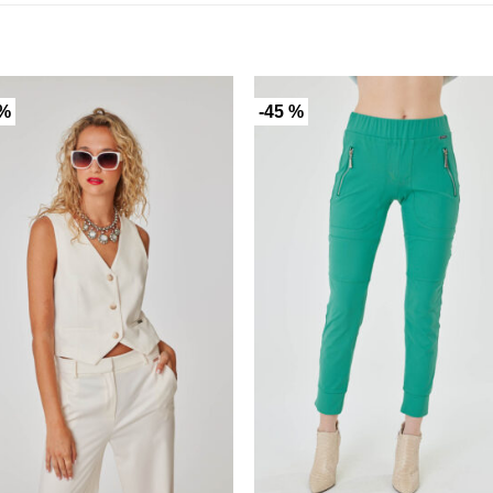
 %
-45 %