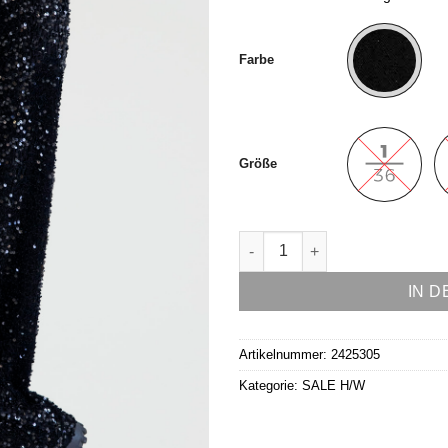
Alternative:
Farbe
Größe
Hose Modell Paula (Überlänge
IN 
Artikelnummer:
2425305
Kategorie:
SALE H/W