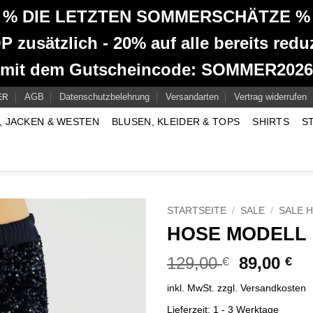
% DIE LETZTEN SOMMERSCHÄTZE %
 zusätzlich - 20% auf alle bereits reduz
mit dem Gutscheincode: SOMMER2026
AGB
Datenschutzbelehrung
Versandarten
Vertrag widerrufen
ER
, JACKEN & WESTEN
BLUSEN, KLEIDER & TOPS
SHIRTS
S
STARTSEITE
/
SALE
/
SALE 
HOSE MODELL 
Ursprüngl
Akt
129,00
89,00
€
€
Preis
Pr
inkl. MwSt.
zzgl.
Versandkosten
war:
ist
129,00 €
89
Lieferzeit:
1 - 3 Werktage