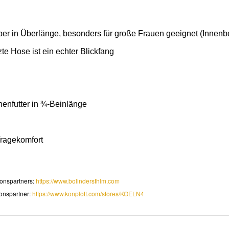
er in Überlänge, besonders für große Frauen geeignet (Innenb
te Hose ist ein echter Blickfang
nenfutter in ¾-Beinlänge
ragekomfort
onspartners:
https://www.bolindersthlm.com
onspartner:
https://www.konplott.com/stores/KOELN4