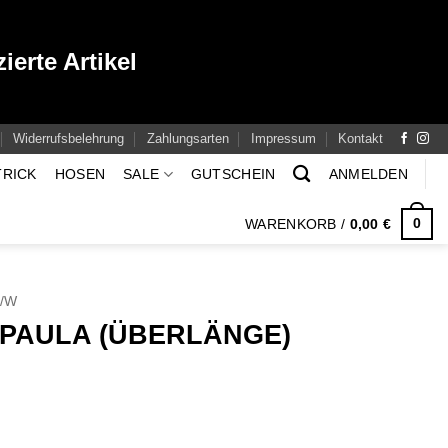
ierte Artikel
Widerrufsbelehrung
Zahlungsarten
Impressum
Kontakt
TRICK
HOSEN
SALE
GUTSCHEIN
ANMELDEN
0
WARENKORB /
0,00
€
H/W
PAULA (ÜBERLÄNGE)
icher
ueller
eis
:
,00 €.