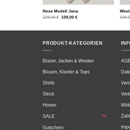
Hose Modell Jana
West
licher
Aktueller
Ursprünglicher
Aktueller
€
229,00
€
109,00
€
109,
Preis
Preis
Preis
ist:
war:
ist:
109,00 €.
229,00 €
109,00 €.
PRODUKT-KATEGORIEN
IN
Blazer, Jacken & Westen
AG
Blusen, Kleider & Tops
Dat
Shirts
Ver
Strick
Vert
Hosen
Wid
Zah
SALE
Imp
Gutschein