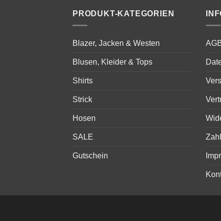
PRODUKT-KATEGORIEN
IN
Blazer, Jacken & Westen
AG
Blusen, Kleider & Tops
Dat
Shirts
Ver
Strick
Vert
Hosen
Wid
SALE
Zah
Gutschein
Imp
Kont