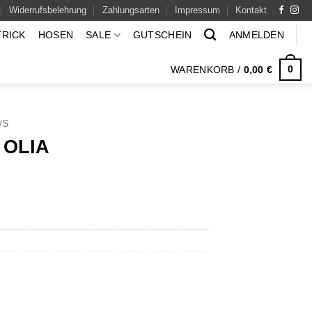
Widerrufsbelehrung
Zahlungsarten
Impressum
Kontakt
TRICK
HOSEN
SALE
GUTSCHEIN
ANMELDEN
0
WARENKORB /
0,00
€
/S
 OLIA
icher
ueller
eis
:
,00 €.