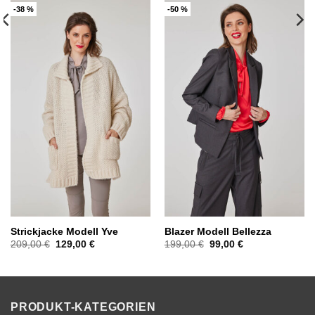
-38 %
-50 %
Strickjacke Modell Yve
Blazer Modell Bellezza
Ursprünglicher
Aktueller
Ursprünglicher
Aktueller
209,00
€
129,00
€
199,00
€
99,00
€
Preis
Preis
Preis
Preis
war:
ist:
war:
ist:
209,00 €
129,00 €.
199,00 €
99,00 €.
PRODUKT-KATEGORIEN