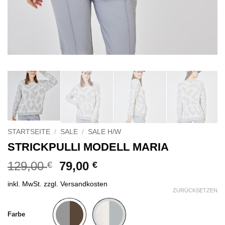
STARTSEITE
/
SALE
/
SALE H/W
STRICKPULLI MODELL MARIA
Ursprünglicher
Aktueller
129,00
79,00
€
€
Preis
Preis
inkl. MwSt.
zzgl.
Versandkosten
war:
ist:
ZURÜCKSETZEN
129,00 €
79,00 €.
Alternative:
Farbe