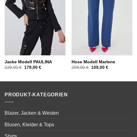
Jacke Modell PAULINA
Hose Modell Marlene
Ursprünglicher
Aktueller
Ursprünglicher
Aktueller
229,00
€
179,00
€
209,00
€
109,00
€
Preis
Preis
Preis
Preis
war:
ist:
war:
ist:
229,00 €
179,00 €.
209,00 €
109,00 €.
PRODUKT-KATEGORIEN
Blazer, Jacken & Westen
Blusen, Kleider & Tops
Shirts