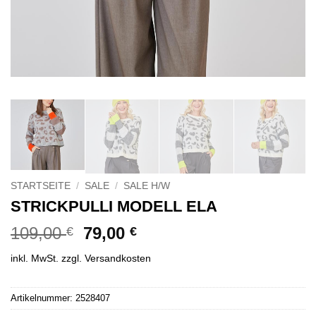
STARTSEITE
/
SALE
/
SALE H/W
STRICKPULLI MODELL ELA
Ursprünglicher
Aktueller
109,00
79,00
€
€
Preis
Preis
inkl. MwSt.
zzgl.
Versandkosten
war:
ist:
109,00 €
79,00 €.
Alternative:
Artikelnummer:
2528407