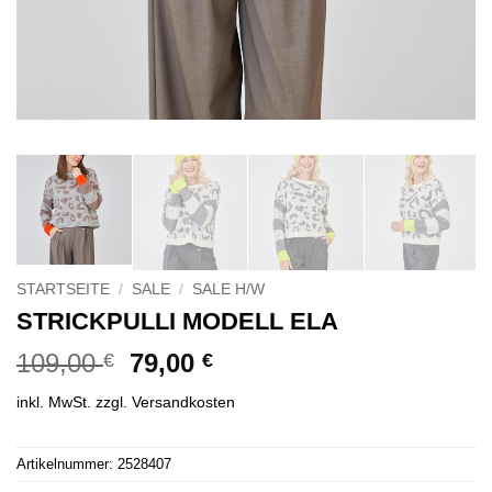
STARTSEITE
/
SALE
/
SALE H/W
STRICKPULLI MODELL ELA
Ursprünglicher
Aktueller
109,00
79,00
€
€
Preis
Preis
inkl. MwSt.
zzgl.
Versandkosten
war:
ist:
109,00 €
79,00 €.
Alternative:
Artikelnummer:
2528407