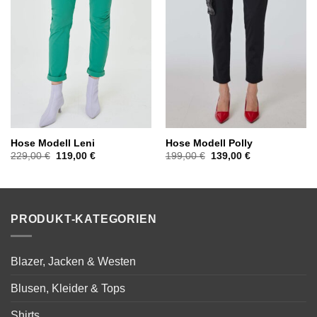
Hose Modell Leni
Hose Modell Polly
Ursprünglicher
Aktueller
Ursprünglicher
Aktueller
229,00
€
119,00
€
199,00
€
139,00
€
Preis
Preis
Preis
Preis
war:
ist:
war:
ist:
229,00 €
119,00 €.
199,00 €
139,00 €.
PRODUKT-KATEGORIEN
Blazer, Jacken & Westen
Blusen, Kleider & Tops
Shirts