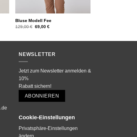
Bluse Modell Fee
Ursprünglicher
Aktueller
129,00
€
69,00
€
Preis
Preis
war:
ist:
129,00 €
69,00 €.
NEWSLETTER
Jetzt zum Newsletter anmelden &
10%
Rabatt sichern!
ABONNIEREN
.de
Cookie-Einstellungen
Privatsphäre-Einstellungen
ändern