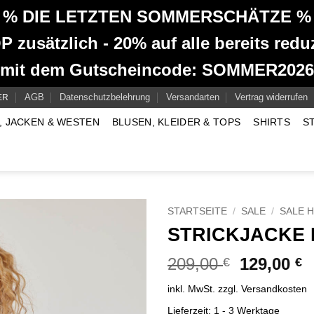
% DIE LETZTEN SOMMERSCHÄTZE %
 zusätzlich - 20% auf alle bereits reduz
mit dem Gutscheincode: SOMMER2026
AGB
Datenschutzbelehrung
Versandarten
Vertrag widerrufen
ER
, JACKEN & WESTEN
BLUSEN, KLEIDER & TOPS
SHIRTS
S
STARTSEITE
/
SALE
/
SALE 
STRICKJACKE 
Ursprüngl
A
209,00
129,00
€
€
Preis
P
inkl. MwSt.
zzgl.
Versandkosten
war:
is
209,00 €
1
Lieferzeit:
1 - 3 Werktage