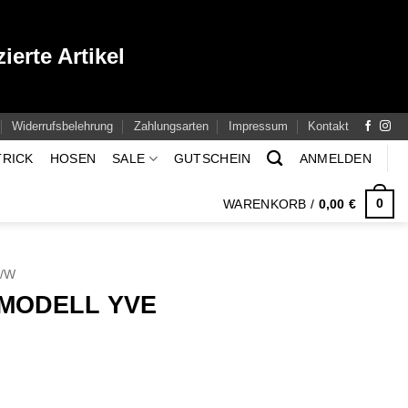
ierte Artikel
Widerrufsbelehrung
Zahlungsarten
Impressum
Kontakt
TRICK
HOSEN
SALE
GUTSCHEIN
ANMELDEN
0
WARENKORB /
0,00
€
H/W
MODELL YVE
icher
ktueller
reis
t:
29,00 €.