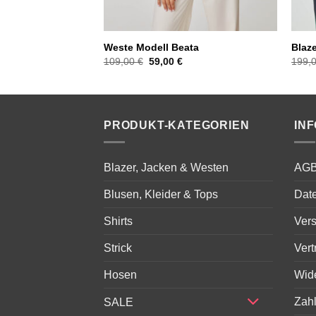
my
Weste Modell Beata
Blaz
licher
ktueller
Ursprünglicher
Aktueller
109,00
€
59,00
€
199,
reis
Preis
Preis
st:
war:
ist:
9,00 €.
109,00 €
59,00 €.
PRODUKT-KATEGORIEN
IN
Blazer, Jacken & Westen
AG
Blusen, Kleider & Tops
Dat
Shirts
Ver
Strick
Vert
Hosen
Wid
Zah
SALE