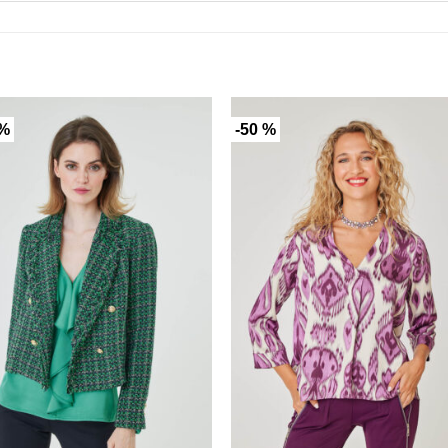
 %
-50 %