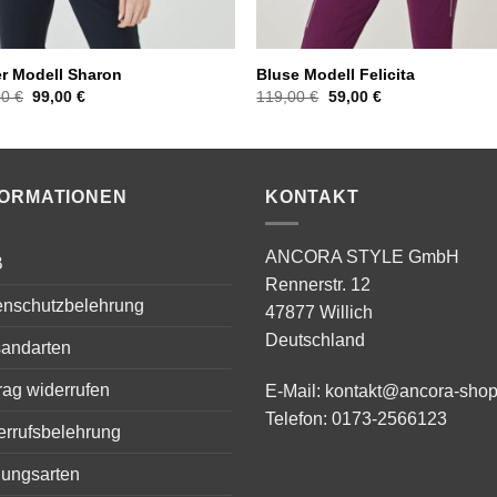
er Modell Sharon
Bluse Modell Felicita
Ursprünglicher
Aktueller
Ursprünglicher
Aktueller
00
€
99,00
€
119,00
€
59,00
€
Preis
Preis
Preis
Preis
war:
ist:
war:
ist:
199,00 €
99,00 €.
119,00 €
59,00 €.
FORMATIONEN
KONTAKT
ANCORA STYLE GmbH
B
Rennerstr. 12
enschutzbelehrung
47877 Willich
Deutschland
sandarten
rag widerrufen
E-Mail:
kontakt@ancora-shop
Telefon:
0173-2566123
errufsbelehrung
lungsarten