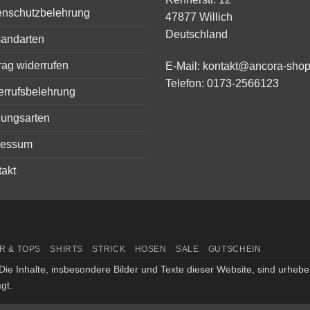
enschutzbelehrung
47877 Willich
Deutschland
sandarten
rag widerrufen
E-Mail:
kontakt@ancora-shop
Telefon:
0173-2566123
errufsbelehrung
lungsarten
ressum
akt
R & TOPS
SHIRTS
STRICK
HOSEN
SALE
GUTSCHEIN
Die Inhalte, insbesondere Bilder und Texte dieser Website, sind urhebe
gt.