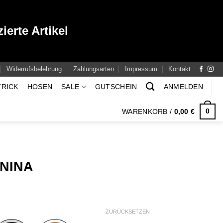
ierte Artikel
Widerrufsbelehrung
Zahlungsarten
Impressum
Kontakt
TRICK
HOSEN
SALE
GUTSCHEIN
ANMELDEN
0
WARENKORB /
0,00
€
NINA
ZURÜCKSETZEN