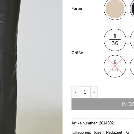
Farbe
Größe
Hose Modell Nina Menge
IN 
Artikelnummer:
2614302
Kategorien:
Hosen
,
Reduziert HG