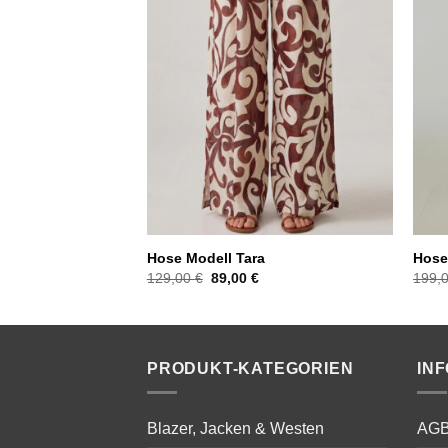
ny
Hose Modell Tara
Hose
licher
ktueller
Ursprünglicher
Aktueller
129,00
€
89,00
€
199,
reis
Preis
Preis
st:
war:
ist:
9,00 €.
129,00 €
89,00 €.
PRODUKT-KATEGORIEN
IN
Blazer, Jacken & Westen
AG