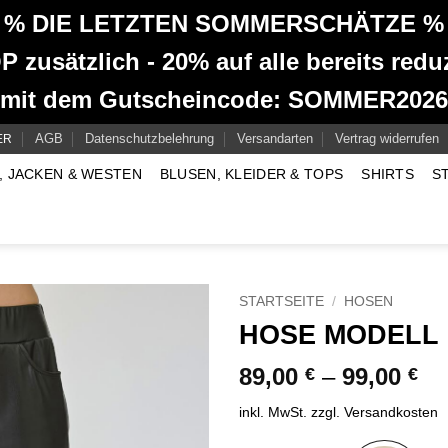
% DIE LETZTEN SOMMERSCHÄTZE %
 zusätzlich - 20% auf alle bereits reduz
mit dem Gutscheincode: SOMMER2026
AGB
Datenschutzbelehrung
Versandarten
Vertrag widerrufen
ER
, JACKEN & WESTEN
BLUSEN, KLEIDER & TOPS
SHIRTS
S
STARTSEITE
/
HOSEN
HOSE MODELL 
89,00
–
99,00
€
€
inkl. MwSt.
zzgl.
Versandkosten
Alternative: