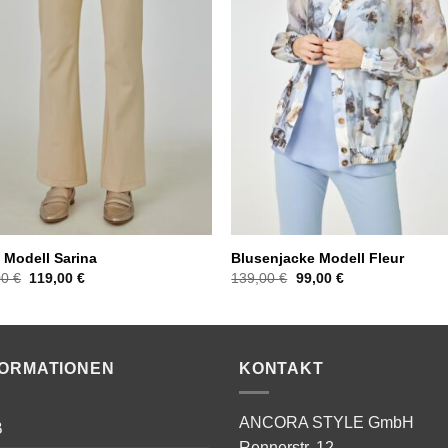
 Modell Sarina
Blusenjacke Modell Fleur
Ursprünglicher
Aktueller
Ursprünglicher
Aktueller
00
€
119,00
€
139,00
€
99,00
€
Preis
Preis
Preis
Preis
war:
ist:
war:
ist:
199,00 €
119,00 €.
139,00 €
99,00 €.
FORMATIONEN
KONTAKT
ANCORA STYLE GmbH
B
Rennerstr. 12