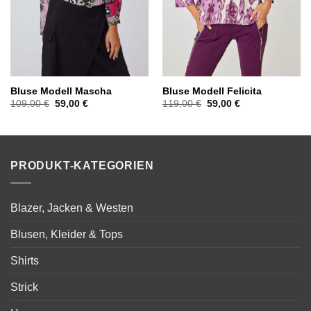
Bluse Modell Mascha
Bluse Modell Felicita
Ursprünglicher
Aktueller
Ursprünglicher
Aktueller
109,00
€
59,00
€
119,00
€
59,00
€
Preis
Preis
Preis
Preis
war:
ist:
war:
ist:
109,00 €
59,00 €.
119,00 €
59,00 €.
PRODUKT-KATEGORIEN
Blazer, Jacken & Westen
Blusen, Kleider & Tops
Shirts
Strick