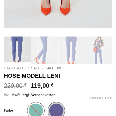
STARTSEITE
/
SALE
/
SALE H/W
HOSE MODELL LENI
Ursprünglicher
Aktueller
229,00
119,00
€
€
Preis
Preis
inkl. MwSt.
zzgl.
Versandkosten
war:
ist:
ZURÜCKSETZEN
229,00 €
119,00 €.
Alternative:
Farbe