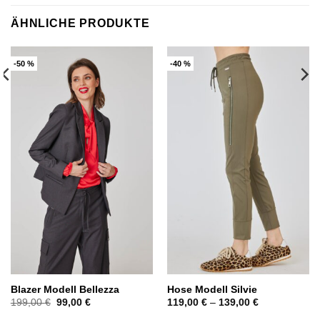
ÄHNLICHE PRODUKTE
-50 %
-40 %
Blazer Modell Bellezza
Hose Modell Silvie
Ursprünglicher
Aktueller
199,00
€
99,00
€
119,00
€
–
139,00
€
Preis
Preis