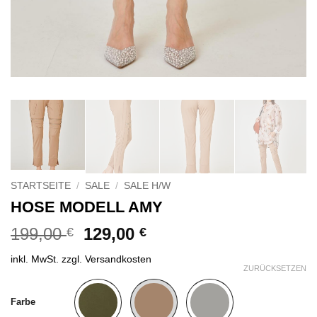
STARTSEITE
/
SALE
/
SALE H/W
HOSE MODELL AMY
Ursprünglicher
Aktueller
199,00
129,00
€
€
Preis
Preis
inkl. MwSt.
zzgl.
Versandkosten
war:
ist:
ZURÜCKSETZEN
199,00 €
129,00 €.
Alternative:
Farbe