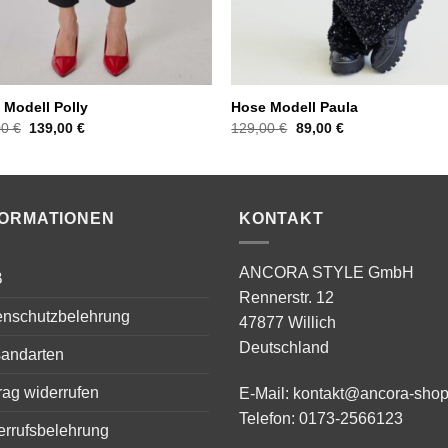
 Modell Polly
Hose Modell Paula
Ursprünglicher
Aktueller
Ursprünglicher
Aktueller
00
€
139,00
€
129,00
€
89,00
€
Preis
Preis
Preis
Preis
war:
ist:
war:
ist:
199,00 €
139,00 €.
129,00 €
89,00 €.
FORMATIONEN
KONTAKT
ANCORA STYLE GmbH
B
Rennerstr. 12
enschutzbelehrung
47877 Willich
Deutschland
sandarten
rag widerrufen
E-Mail:
kontakt@ancora-shop
Telefon:
0173-2566123
errufsbelehrung