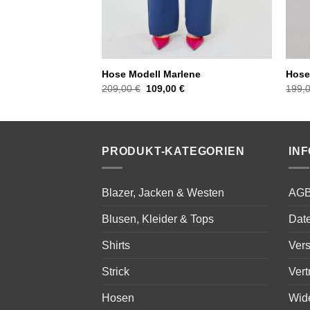
cita
Hose Modell Marlene
Hose
licher
ktueller
Ursprünglicher
Aktueller
209,00
€
109,00
€
199,
reis
Preis
Preis
st:
war:
ist:
9,00 €.
209,00 €
109,00 €.
PRODUKT-KATEGORIEN
IN
Blazer, Jacken & Westen
AG
Blusen, Kleider & Tops
Dat
Shirts
Ver
Strick
Vert
Hosen
Wid