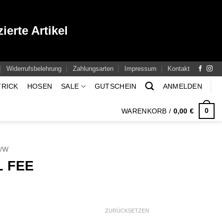
ierte Artikel
Widerrufsbelehrung
Zahlungsarten
Impressum
Kontakt
TRICK
HOSEN
SALE
GUTSCHEIN
ANMELDEN
0
WARENKORB /
0,00
€
H/W
 FEE
icher
ueller
eis
:
ZURÜCKSETZEN
,00 €.