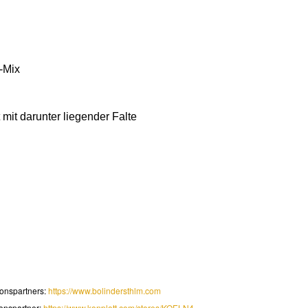
-Mix
mit darunter liegender Falte
onspartners:
https://www.bolindersthlm.com
onspartner:
https://www.konplott.com/stores/KOELN4