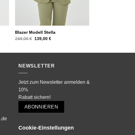
Blazer Modell Stella
Ursprünglicher
Aktueller
249,00
€
139,00
€
Preis
Preis
war:
ist:
249,00 €
139,00 €.
NEWSLETTER
Jetzt zum Newsletter anmelden &
10%
Rabatt sichern!
ABONNIEREN
.de
Cookie-Einstellungen