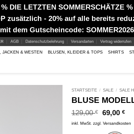
% DIE LETZTEN SOMMERSCHÄTZE %
 zusätzlich - 20% auf alle bereits reduz
mit dem Gutscheincode: SOMMER2026
AGB
Datenschutzbelehrung
Versandarten
Vertrag widerrufen
ER
, JACKEN & WESTEN
BLUSEN, KLEIDER & TOPS
SHIRTS
S
STARTSEITE
/
SALE
/
SALE 
BLUSE MODELL
Ursprüngl
Akt
129,00
69,00
€
€
Preis
Pr
inkl. MwSt.
zzgl.
Versandkosten
war:
ist
129,00 €
69
Alternative: