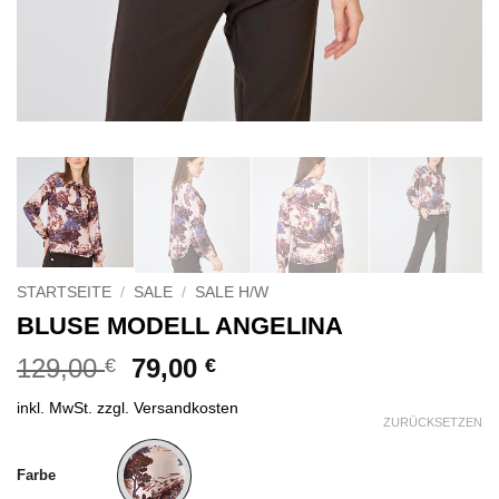
STARTSEITE
/
SALE
/
SALE H/W
BLUSE MODELL ANGELINA
Ursprünglicher
Aktueller
129,00
79,00
€
€
Preis
Preis
inkl. MwSt.
zzgl.
Versandkosten
war:
ist:
ZURÜCKSETZEN
129,00 €
79,00 €.
Alternative:
Farbe