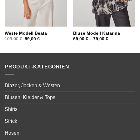
Weste Modell Beata
Bluse Modell Katarina
Ursprünglicher
Aktueller
109,00
€
59,00
€
69,00
€
–
79,00
€
Preis
Preis
war:
ist:
109,00 €
59,00 €.
PRODUKT-KATEGORIEN
Blazer, Jacken & Westen
Blusen, Kleider & Tops
Shirts
Strick
Hosen