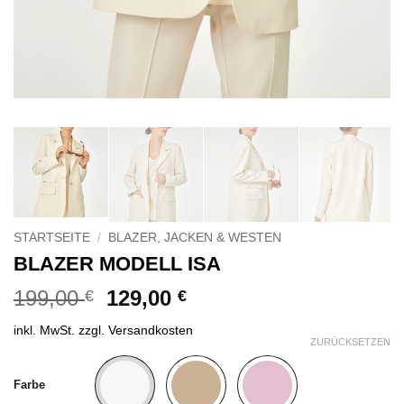
STARTSEITE
/
BLAZER, JACKEN & WESTEN
BLAZER MODELL ISA
Ursprünglicher
Aktueller
199,00
129,00
€
€
Preis
Preis
inkl. MwSt.
zzgl.
Versandkosten
war:
ist:
ZURÜCKSETZEN
199,00 €
129,00 €.
Alternative:
Farbe