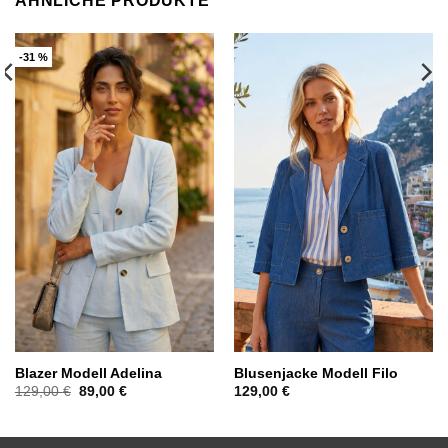
ÄHNLICHE PRODUKTE
-31 %
Blazer Modell Adelina
Blusenjacke Modell Filo
Ursprünglicher
Aktueller
129,00
€
89,00
€
129,00
€
Preis
Preis
war:
ist:
129,00 €
89,00 €.