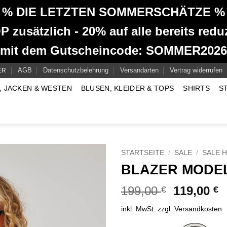
% DIE LETZTEN SOMMERSCHÄTZE %
 zusätzlich - 20% auf alle bereits reduz
mit dem Gutscheincode: SOMMER2026
AGB
Datenschutzbelehrung
Versandarten
Vertrag widerrufen
ER
, JACKEN & WESTEN
BLUSEN, KLEIDER & TOPS
SHIRTS
S
STARTSEITE
/
SALE
/
SALE 
BLAZER MODE
Ursprüngl
A
199,00
119,00
€
€
Preis
P
inkl. MwSt.
zzgl.
Versandkosten
war:
is
199,00 €
1
Alternative: