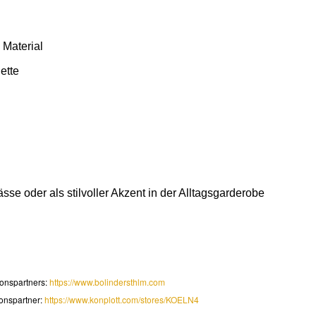
 Material
ette
sse oder als stilvoller Akzent in der Alltagsgarderobe
onspartners:
https://www.bolindersthlm.com
onspartner:
https://www.konplott.com/stores/KOELN4