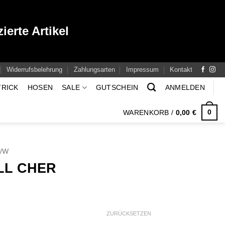
ierte Artikel
Widerrufsbelehrung
Zahlungsarten
Impressum
Kontakt
TRICK
HOSEN
SALE
GUTSCHEIN
ANMELDEN
0
WARENKORB /
0,00
€
H/W
LL CHER
icher
ktueller
reis
t:
ZURÜCKSETZEN
19,00 €.