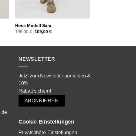
Hose Modell Sara
Ursprünglicher
Aktueller
199,00
€
109,00
€
Preis
Preis
war:
ist:
199,00 €
109,00 €.
NEWSLETTER
Jetzt zum Newsletter anmelden &
10%
Rabatt sichern!
ABONNIEREN
.de
Cookie-Einstellungen
Privatsphäre-Einstellungen