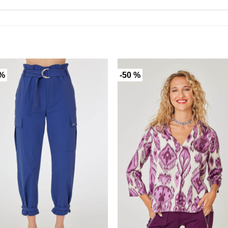
 %
-50 %