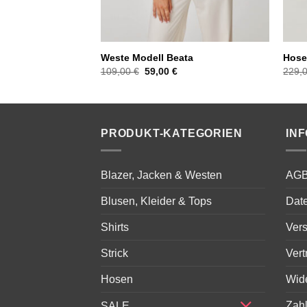
l Yve
Weste Modell Beata
Hose
licher
Aktueller
Ursprünglicher
Aktueller
€
109,00
€
59,00
€
229,
Preis
Preis
Preis
ist:
war:
ist:
129,00 €.
109,00 €
59,00 €.
PRODUKT-KATEGORIEN
IN
Blazer, Jacken & Westen
AG
Blusen, Kleider & Tops
Dat
Shirts
Ver
Strick
Vert
Hosen
Wid
Zah
SALE