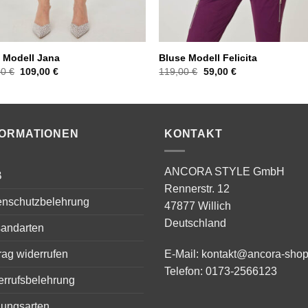
 Modell Jana
Bluse Modell Felicita
Ursprünglicher
Aktueller
Ursprünglicher
Aktueller
00
€
109,00
€
119,00
€
59,00
€
Preis
Preis
Preis
Preis
war:
ist:
war:
ist:
229,00 €
109,00 €.
119,00 €
59,00 €.
FORMATIONEN
KONTAKT
ANCORA STYLE GmbH
B
Rennerstr. 12
enschutzbelehrung
47877 Willich
Deutschland
sandarten
rag widerrufen
E-Mail:
kontakt@ancora-shop
Telefon:
0173-2566123
errufsbelehrung
lungsarten